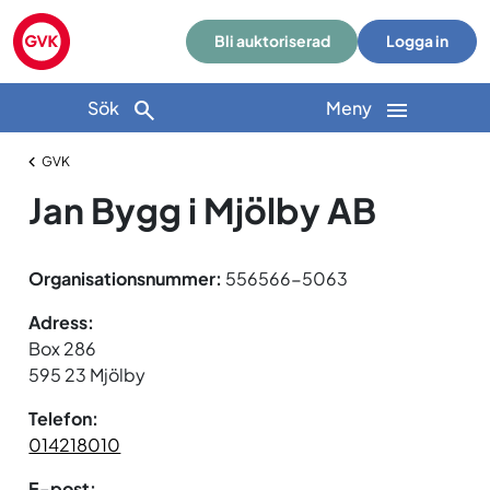
Bli auktoriserad
Logga in
Sök
Meny
GVK
Jan Bygg i Mjölby AB
Organisationsnummer:
556566-5063
Adress:
Box 286
595 23 Mjölby
Telefon:
014218010
E-post: