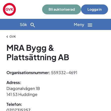
Bli auktoriserad
Logga in
Sök
Meny
GVK
MRA Bygg &
Plattsättning AB
Organisationsnummer:
559332-4691
Adress:
Diagonalvägen 1B
141 53 Huddinge
Telefon:
0707315257