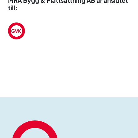
MRA Bygg & Plattsättning AB är anslutet
till: