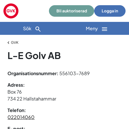
Bli auktoriserad
Logga in
Sök
Meny
GVK
L-E Golv AB
Organisationsnummer:
556103-7689
Adress:
Box 76
734 22 Hallstahammar
Telefon:
022014060
E-post: