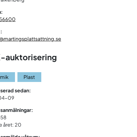
n:
56600
:
@martingsplattsattning.se
-auktorisering
amik
Plast
iserad sedan:
04-09
sanmälningar:
 158
 året: 20
 anmälda våtrum: