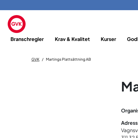
Branschregler
Krav & Kvalitet
Kurser
God
GVK
Martings Plattsättning AB
Ma
Organi
Adress
Vagnsv
311 32