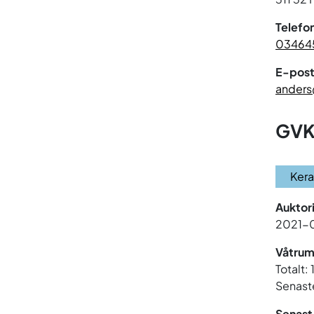
Telefo
03464
E-post
anders
GVK
Ker
Auktor
2021-
Våtrum
Totalt:
Senaste
Senast