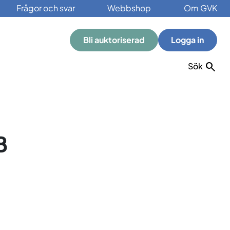
Frågor och svar
Webbshop
Om GVK
Bli auktoriserad
Logga in
Sök
B