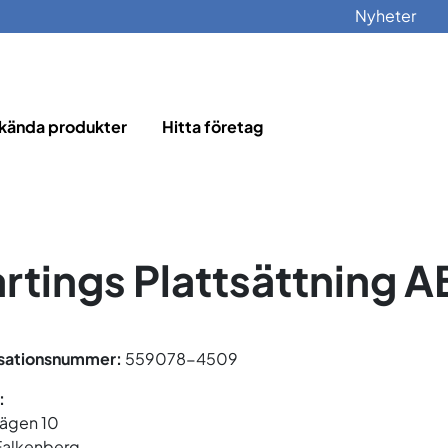
Nyheter
kända produkter
Hitta företag
rtings Plattsättning A
sationsnummer:
559078-4509
:
ägen 10
 Falkenberg