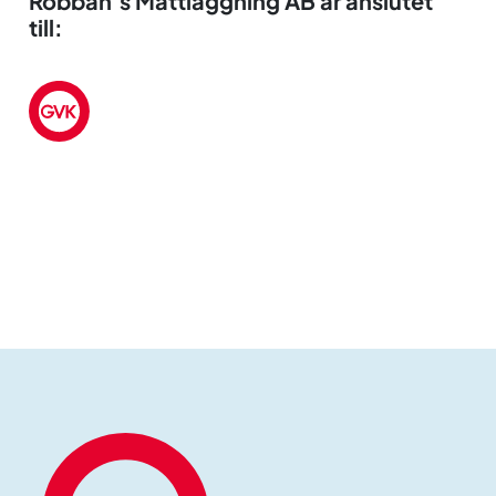
Robban’s Mattläggning AB är anslutet
till: