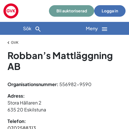
Bli auktoriserad
Logga in
Sök
Meny
GVK
Robban’s Mattläggning
AB
Organisationsnummer:
556982-9590
Adress:
Stora Hällaren 2
635 20 Eskilstuna
Telefon:
0702588313